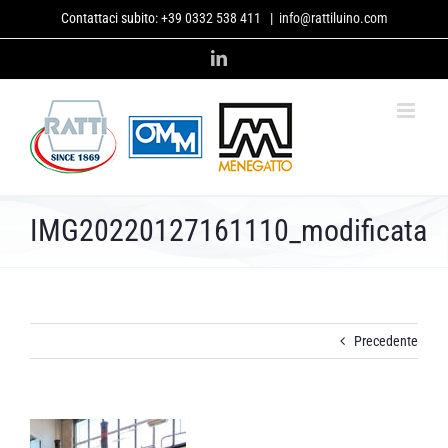
Salta
Contattaci subito:
+39 0332 538 411
|
info@rattiluino.com
al
contenuto
LinkedIn
IMG20220127161110_modificata
Precedente