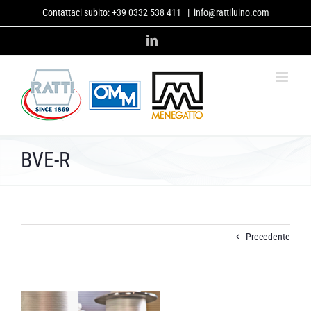
Salta
Contattaci subito:
+39 0332 538 411
|
info@rattiluino.com
al
contenuto
LinkedIn
BVE-R
Precedente