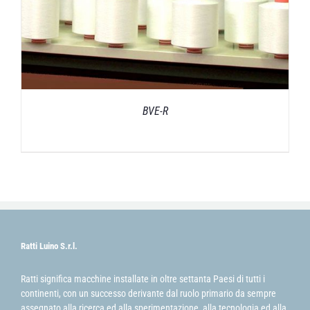
BVE-R
Ratti Luino S.r.l.
Ratti significa macchine installate in oltre settanta Paesi di tutti i
continenti, con un successo derivante dal ruolo primario da sempre
assegnato alla ricerca ed alla sperimentazione, alla tecnologia ed alla