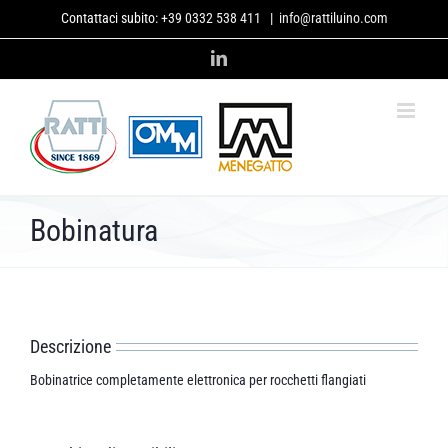
Salta
Contattaci subito:
+39 0332 538 411
|
info@rattiluino.com
al
contenuto
LinkedIn
Bobinatura
Descrizione
Bobinatrice completamente elettronica per rocchetti flangiati