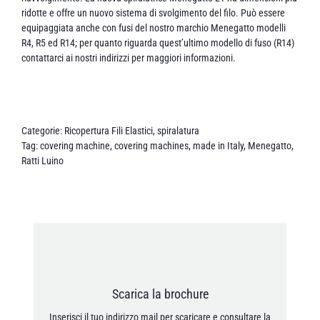
ridotte e offre un nuovo sistema di svolgimento del filo. Può essere
equipaggiata anche con fusi del nostro marchio Menegatto modelli
R4, R5 ed R14; per quanto riguarda quest’ultimo modello di fuso (R14)
contattarci ai nostri indirizzi per maggiori informazioni.
Categorie:
Ricopertura Fili Elastici
,
spiralatura
Tag:
covering machine
,
covering machines
,
made in Italy
,
Menegatto
,
Ratti Luino
Indirizzo mail *
Scarica la brochure
Acconsento che i miei dati personali siano salvati
conformemente alla Politica relativa alla privacy.
Inserisci il tuo indirizzo mail per scaricare e consultare la