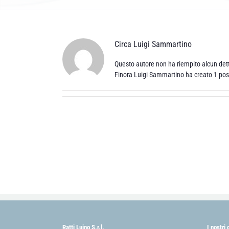
Circa
Luigi Sammartino
Questo autore non ha riempito alcun dett
Finora Luigi Sammartino ha creato 1 post
Ratti Luino S.r.l.
I nostri 