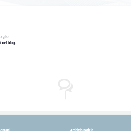
aglio.
 nel blog.
contatti
Archivio notizie