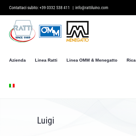
Salta
Contattaci subito:
+39 0332 538 411
|
info@rattiluino.com
al
contenuto
Azienda
Linea Ratti
Linea OMM & Menegatto
Rica
Luigi