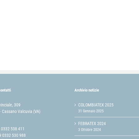
contatti
Archivio notizie
vinciale, 309
COLOMBIATEX 2025
 Cassano Valcuvia (VA)
31 Gennaio 2025
FEBRATEX 2024
9 0332 538 411
3 Ottobre 2024
9 0332 530 988