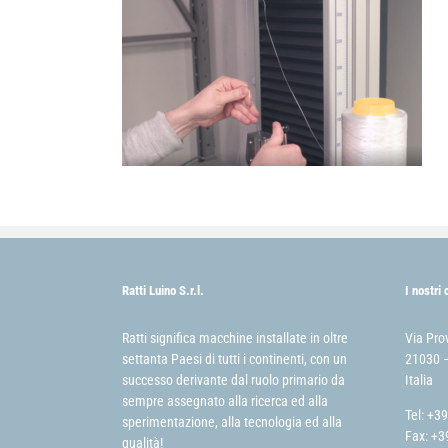
Ratti Luino S.r.l.
I nostri 
Ratti significa macchine installate in oltre
Via Pro
settanta Paesi di tutti i continenti, con un
21030 –
successo derivante dal ruolo primario da
Italia
sempre assegnato alla ricerca ed alla
Tel: +3
sperimentazione, alla tecnologia ed alla
Fax: +3
qualità!