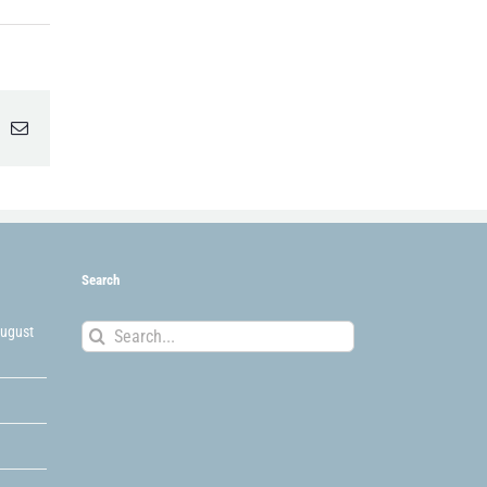
inkedIn
Email
Search
Search
August
for: