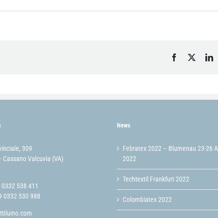
Facebook
X
L
s
News
vinciale, 309
Febratex 2022 – Blumenau 23-26 
 Cassano Valcuvia (VA)
2022
Techtextil Frankfurt 2022
9 0332 538 411
9 0332 530 988
Colombiatex 2022
ttiluino.com