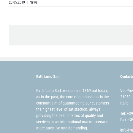
20.05.2019
|
News
Ratti Luino S.r.l.
Contact
Ratti Luino S.r.l. was born in 1869 but today,
Via Pro
as in the past, the core of our business is the
21030 –
constant aim of guaranteeing our customers
Italia
the highest level of satisfaction, always
Tel: +3
providing the best in terms of quality and
Fax: +3
services, in an international market scenario
more attentive and demanding.
info@ra