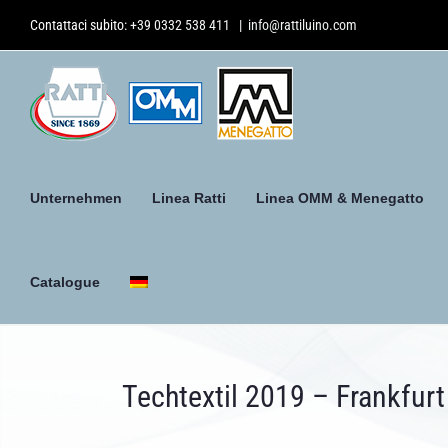
Skip
Contattaci subito:
+39 0332 538 411
|
info@rattiluino.com
to
content
Unternehmen
Linea Ratti
Linea OMM & Menegatto
Catalogue
Techtextil 2019 – Frankfurt