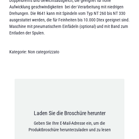
Doppelbrems und Gewichtsausgleich, die geeignet für hohe
Aufwicklung geschwindigkeiten bei der Verarbeitung mit niedrigen
Drehungen.
Die R641 kann mit Spindeln vom Typ NT 260 bis NT 330
ausgestattet werden, die für Feinheiten bis 10.000 Dtex geeignet sind.
Maschine mit pneumatischem Einfädeln (optional) und mit Band zum
Entladen der Spulen.
Kategorie:
Non categorizzato
E-Mail-Adresse *
Ich stimme zu, dass meine persönlichen Daten in
Laden Sie die Broschüre herunter
Übereinstimmung mit den Datenschutzrichtlinien
Geben Sie Ihre E-Mail-Adresse ein, um die
gespeichert werden.
Produktbroschüre herunterzuladen und zu lesen
[anr_nocaptcha g-recaptcha-response]