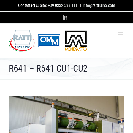
Skip
Contattaci subito:
+39 0332 538 411
|
info@rattiluino.com
to
content
LinkedIn
R641 – R641 CU1-CU2