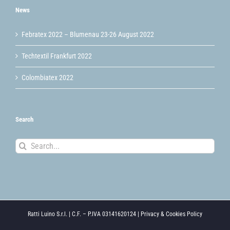
News
Febratex 2022 – Blumenau 23-26 August 2022
Techtextil Frankfurt 2022
Colombiatex 2022
Search
Search
for:
Ratti Luino S.r.l. | C.F. – P.IVA 03141620124 |
Privacy & Cookies Policy