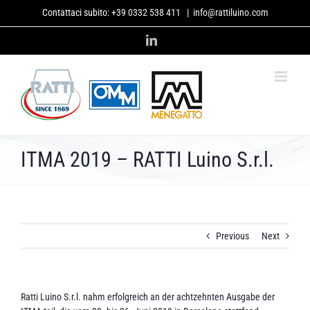
Skip
Contattaci subito:
+39 0332 538 411
|
info@rattiluino.com
to
content
LinkedIn
ITMA 2019 – RATTI Luino S.r.l.
Previous
Next
Ratti Luino S.r.l. nahm erfolgreich an der achtzehnten Ausgabe der