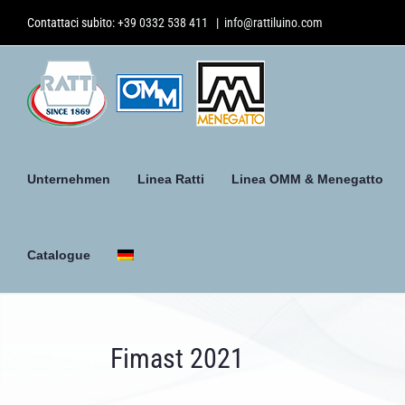
Skip
Contattaci subito:
+39 0332 538 411
|
info@rattiluino.com
to
content
Unternehmen
Linea Ratti
Linea OMM & Menegatto
Catalogue
Fimast 2021