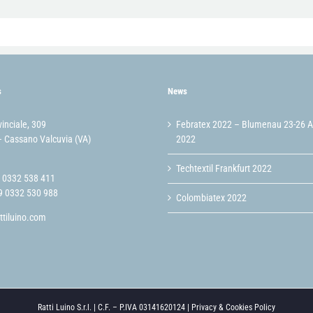
s
News
vinciale, 309
Febratex 2022 – Blumenau 23-26 
 Cassano Valcuvia (VA)
2022
Techtextil Frankfurt 2022
9 0332 538 411
9 0332 530 988
Colombiatex 2022
ttiluino.com
Ratti Luino S.r.l. | C.F. – P.IVA 03141620124 |
Privacy & Cookies Policy