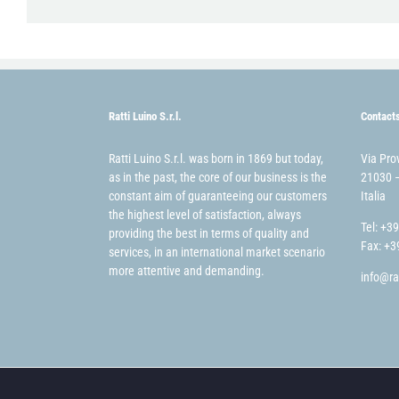
Ratti Luino S.r.l.
Contact
Ratti Luino S.r.l. was born in 1869 but today,
Via Pro
as in the past, the core of our business is the
21030 –
constant aim of guaranteeing our customers
Italia
the highest level of satisfaction, always
Tel: +3
providing the best in terms of quality and
Fax: +3
services, in an international market scenario
more attentive and demanding.
info@ra