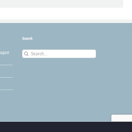
Search
Search
August
for: