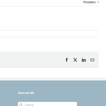
Prossimo
Facebook
X
LinkedIn
Email
Cerca nel sito
Cerca