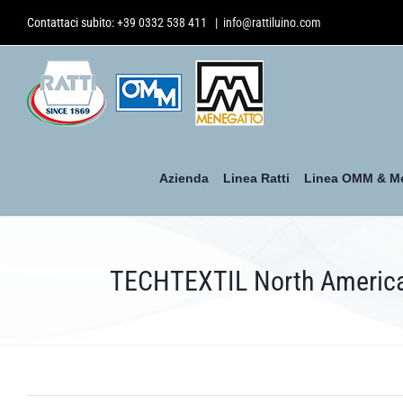
Salta
Contattaci subito:
+39 0332 538 411
|
info@rattiluino.com
al
contenuto
Azienda
Linea Ratti
Linea OMM & M
TECHTEXTIL North Americ