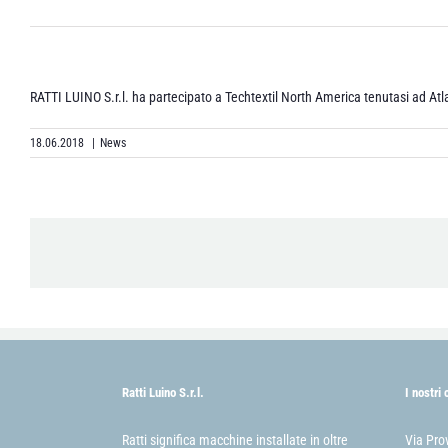
RATTI LUINO S.r.l. ha partecipato a Techtextil North America tenutasi ad Atl
18.06.2018
|
News
Ratti Luino S.r.l.
I nostri 
Ratti significa macchine installate in oltre
Via Pro