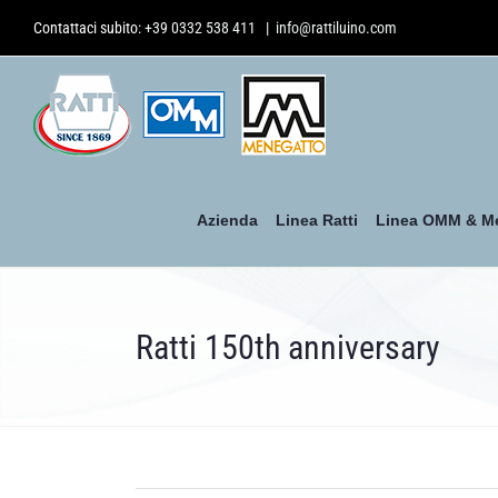
Salta
Contattaci subito:
+39 0332 538 411
|
info@rattiluino.com
al
contenuto
Azienda
Linea Ratti
Linea OMM & M
Ratti 150th anniversary