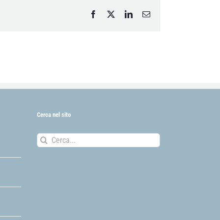
Facebook
X
LinkedIn
Email
Cerca nel sito
Cerca
per: