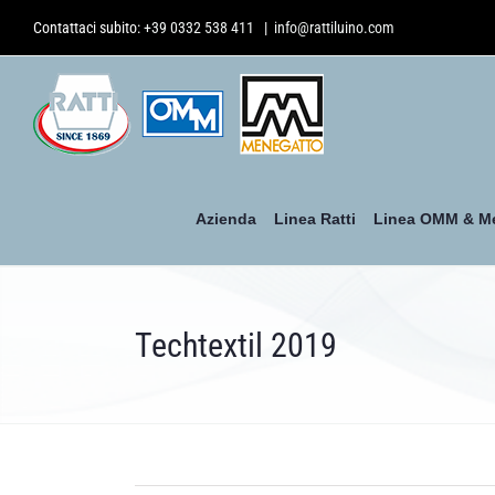
Salta
Contattaci subito:
+39 0332 538 411
|
info@rattiluino.com
al
contenuto
Azienda
Linea Ratti
Linea OMM & M
Techtextil 2019