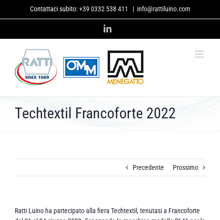
Salta
Contattaci subito:
+39 0332 538 411
|
info@rattiluino.com
al
contenuto
LinkedIn
Techtextil Francoforte 2022
Precedente
Prossimo
Ratti Luino ha partecipato alla fiera Techtextil, tenutasi a Francoforte