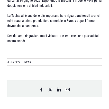
dal 21 al 24 giugno 2022. Esponendo la macchina modello R641 per la
doppia torsione di filati industriali.
La Techtextil è una delle più importanti fiere riguardanti tessili tecnici,
ed è stata la prima grande fiera settoriale in Europa dopo il fermo
dovuto dalla pandemia.
Desideriamo ringraziare tutti i visitatori e clienti che sono passati dal
nostro stand!
30.06.2022
|
News
Facebook
X
LinkedIn
Email