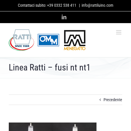
Salta
Contattaci subito:
+39 0332 538 411
|
info@rattiluino.com
al
contenuto
LinkedIn
Linea Ratti – fusi nt nt1
Precedente