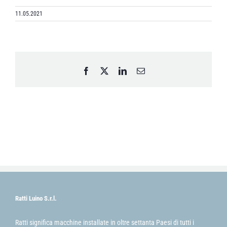
11.05.2021
Facebook
X
LinkedIn
Email
Ratti Luino S.r.l.
Ratti significa macchine installate in oltre settanta Paesi di tutti i