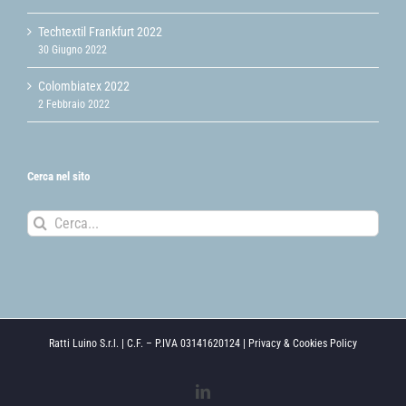
Techtextil Frankfurt 2022
30 Giugno 2022
Colombiatex 2022
2 Febbraio 2022
Cerca nel sito
Cerca
per:
Ratti Luino S.r.l. | C.F. – P.IVA 03141620124 |
Privacy & Cookies Policy
LinkedIn