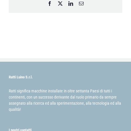
Facebook
X
LinkedIn
Email
Ratti Luino S.r.l.
Ratti significa macchine installate in oltre settanta Paesi di tutti i
continenti, con un successo derivante dal ruolo primario da sempre
assegnato alla ricerca ed alla sperimentazione, alla tecnologia ed alla
qualità!
I nostri contatti