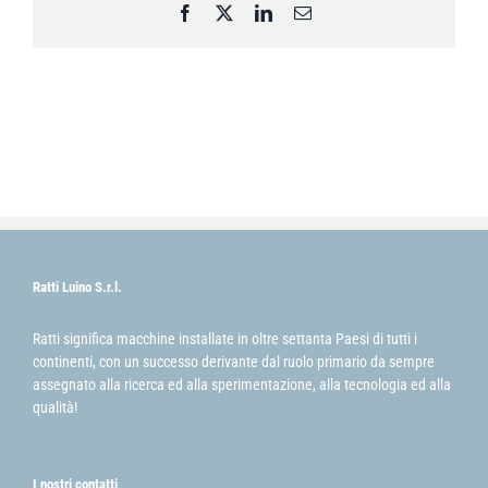
Facebook
X
LinkedIn
Email
Ratti Luino S.r.l.
Ratti significa macchine installate in oltre settanta Paesi di tutti i
continenti, con un successo derivante dal ruolo primario da sempre
assegnato alla ricerca ed alla sperimentazione, alla tecnologia ed alla
qualità!
I nostri contatti