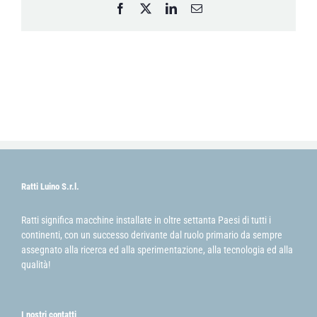
Facebook
X
LinkedIn
Email
Ratti Luino S.r.l.
Ratti significa macchine installate in oltre settanta Paesi di tutti i
continenti, con un successo derivante dal ruolo primario da sempre
assegnato alla ricerca ed alla sperimentazione, alla tecnologia ed alla
qualità!
I nostri contatti