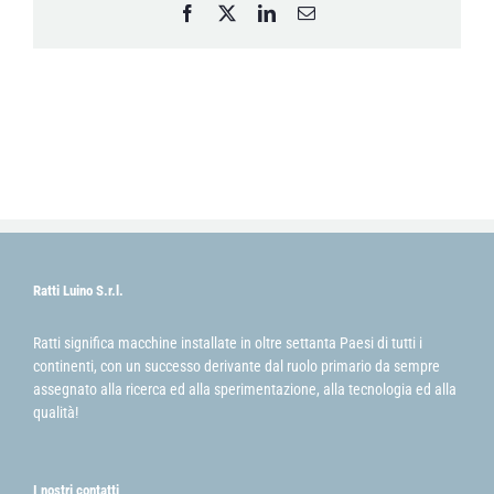
Facebook
X
LinkedIn
Email
Ratti Luino S.r.l.
Ratti significa macchine installate in oltre settanta Paesi di tutti i
continenti, con un successo derivante dal ruolo primario da sempre
assegnato alla ricerca ed alla sperimentazione, alla tecnologia ed alla
qualità!
I nostri contatti