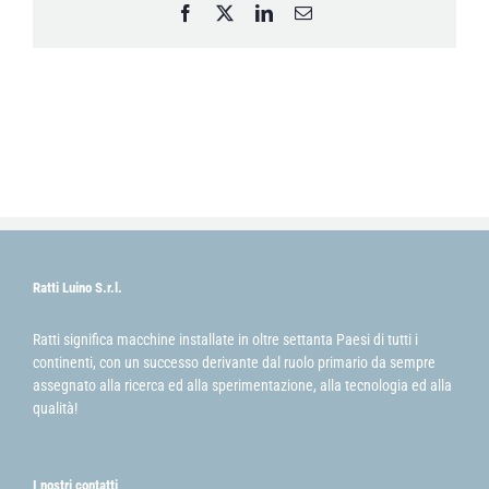
Facebook
X
LinkedIn
Email
Ratti Luino S.r.l.
Ratti significa macchine installate in oltre settanta Paesi di tutti i
continenti, con un successo derivante dal ruolo primario da sempre
assegnato alla ricerca ed alla sperimentazione, alla tecnologia ed alla
qualità!
I nostri contatti