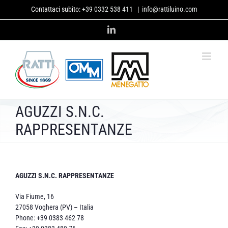
Salta
Contattaci subito:
+39 0332 538 411
|
info@rattiluino.com
al
contenuto
LinkedIn
AGUZZI S.N.C.
RAPPRESENTANZE
AGUZZI S.N.C. RAPPRESENTANZE
Via Fiume, 16
27058 Voghera (PV) – Italia
Phone: +39 0383 462 78