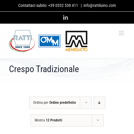
Salta
Contattaci subito:
+39 0332 538 411
|
info@rattiluino.com
al
contenuto
LinkedIn
Crespo Tradizionale
Ordina per
Ordine predefinito
Mostra
12 Prodotti