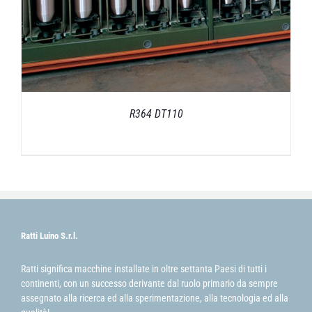
R364 DT110
Ratti Luino S.r.l.
Ratti significa macchine installate in oltre settanta Paesi di tutti i
continenti, con un successo derivante dal ruolo primario da sempre
assegnato alla ricerca ed alla sperimentazione, alla tecnologia ed alla