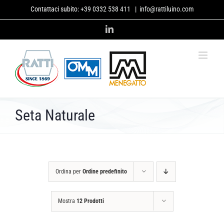
Salta
Contattaci subito:
+39 0332 538 411
|
info@rattiluino.com
al
contenuto
LinkedIn
Seta Naturale
Ordina per
Ordine predefinito
Mostra
12 Prodotti