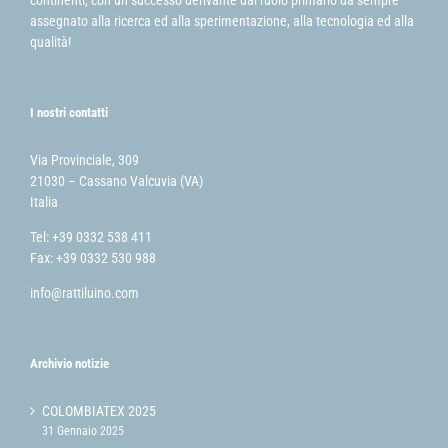
continenti, con un successo derivante dal ruolo primario da sempre
assegnato alla ricerca ed alla sperimentazione, alla tecnologia ed alla
qualità!
I nostri contatti
Via Provinciale, 309
21030 – Cassano Valcuvia (VA)
Italia
Tel: +39 0332 538 411
Fax: +39 0332 530 988
info@rattiluino.com
Archivio notizie
COLOMBIATEX 2025
31 Gennaio 2025