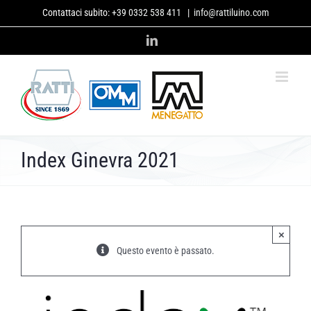
Salta
Contattaci subito:
+39 0332 538 411
|
info@rattiluino.com
al
contenuto
LinkedIn
Index Ginevra 2021
×
Questo evento è passato.