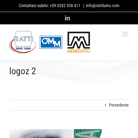
Salta
Contattaci subito:
+39 0332 538 411
|
info@rattiluino.com
al
contenuto
LinkedIn
logoz 2
Precedente