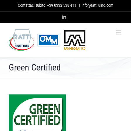
Salta
Contattaci subito:
+39 0332 538 411
|
info@rattiluino.com
al
contenuto
LinkedIn
Green Certified