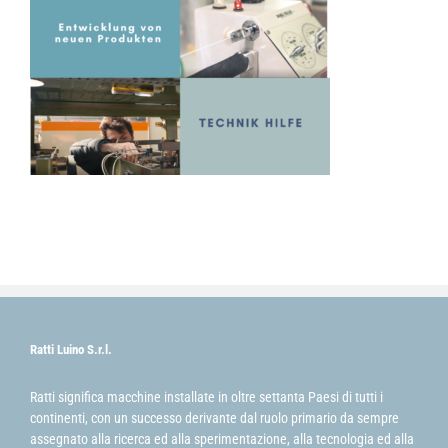
Ratti Luino S.r.l.
Ratti significa macchine installate in oltre settanta Paesi di tutti i
continenti, con un successo derivante dal ruolo primario da sempre
assegnato alla ricerca ed alla sperimentazione, alla tecnologia ed alla