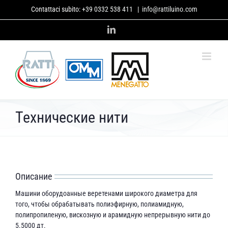
Skip
Contattaci subito:
+39 0332 538 411
|
info@rattiluino.com
to
content
LinkedIn
Технические нити
Описание
Машини оборудоанные веретенами широкого диаметра для
того, чтобы обрабатывать полиэфирную, полиамидную,
полипропиленую, вискозную и арамидную непрерывную нити до
5.5000 дт.