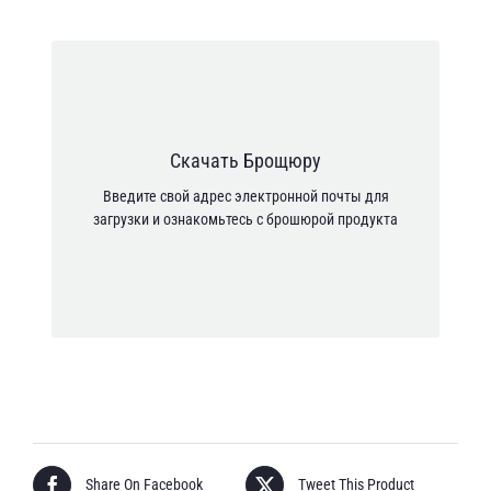
Адрес электронной почты *
Я согласен с тем, что мои личные данные
Скачать Брощюру
обрабатываются в соответствии с Политикой
Введите свой адрес электронной почты для
конфиденциальности.
загрузки и ознакомьтесь с брошюрой продукта
[anr_nocaptcha g-recaptcha-response]
Share On Facebook
Tweet This Product