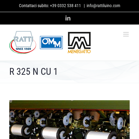
Skip
Contattaci subito:
+39 0332 538 411
|
info@rattiluino.com
to
content
LinkedIn
R 325 N CU 1