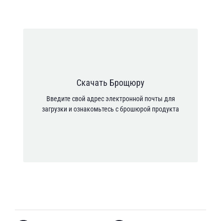
Адрес электронной почты *
Я согласен с тем, что мои личные данные
Скачать Брощюру
обрабатываются в соответствии с Политикой
Введите свой адрес электронной почты для
конфиденциальности.
загрузки и ознакомьтесь с брошюрой продукта
[anr_nocaptcha g-recaptcha-response]