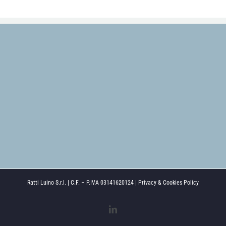
Ratti Luino S.r.l. | C.F. – P.IVA 03141620124 |
Privacy & Cookies Policy
LinkedIn