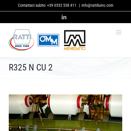
Skip
Contattaci subito:
+39 0332 538 411
|
info@rattiluino.com
to
content
LinkedIn
R325 N CU 2