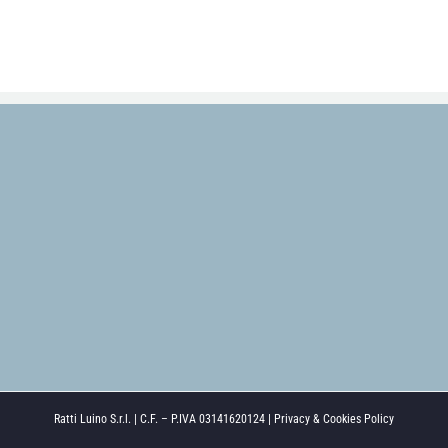
Ratti Luino S.r.l. | C.F. – P.IVA 03141620124 |
Privacy & Cookies Policy