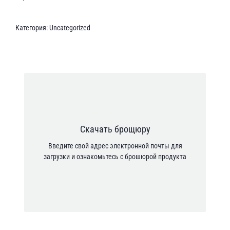
Категория:
Uncategorized
Адрес электронной почты *
Я согласен с тем, что мои личные данные
Скачать брощюру
обрабатываются в соответствии с Политикой
Введите свой адрес электронной почты для
конфиденциальности.
загрузки и ознакомьтесь с брошюрой продукта
[anr_nocaptcha g-recaptcha-response]