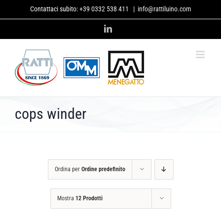
Salta
Contattaci subito:
+39 0332 538 411
|
info@rattiluino.com
al
contenuto
LinkedIn
cops winder
Ordina per
Ordine predefinito
Mostra
12 Prodotti