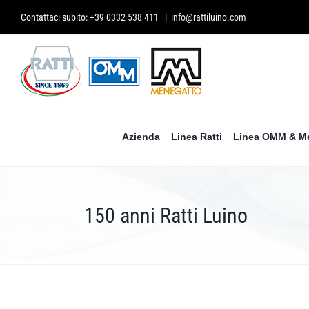
Salta
Contattaci subito:
+39 0332 538 411
|
info@rattiluino.com
al
contenuto
Azienda
Linea Ratti
Linea OMM & M
150 anni Ratti Luino