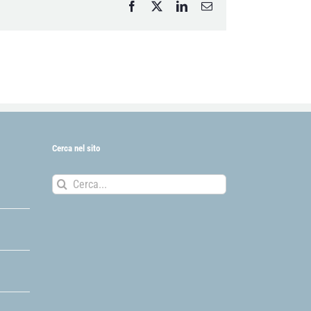
Facebook
X
LinkedIn
Email
Cerca nel sito
Cerca
per: