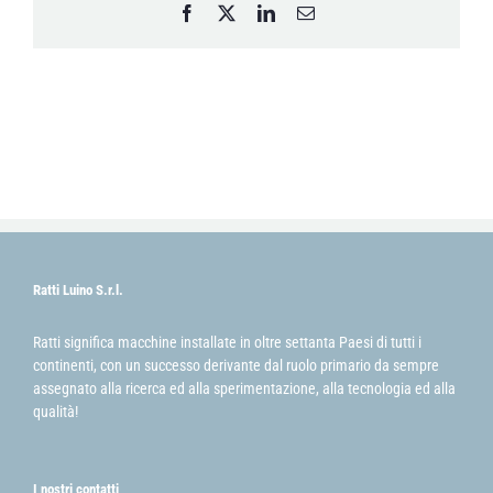
Facebook
X
LinkedIn
Email
Ratti Luino S.r.l.
Ratti significa macchine installate in oltre settanta Paesi di tutti i
continenti, con un successo derivante dal ruolo primario da sempre
assegnato alla ricerca ed alla sperimentazione, alla tecnologia ed alla
qualità!
I nostri contatti