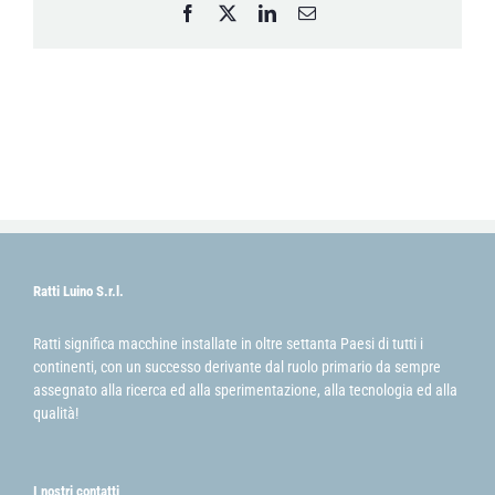
Facebook
X
LinkedIn
Email
Ratti Luino S.r.l.
Ratti significa macchine installate in oltre settanta Paesi di tutti i
continenti, con un successo derivante dal ruolo primario da sempre
assegnato alla ricerca ed alla sperimentazione, alla tecnologia ed alla
qualità!
I nostri contatti