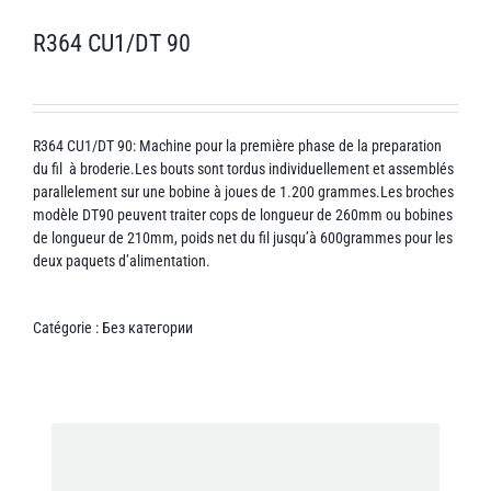
R364 CU1/DT 90
R364 CU1/DT 90: Machine pour la première phase de la preparation
du fil à broderie.Les bouts sont tordus individuellement et assemblés
parallelement sur une bobine à joues de 1.200 grammes.Les broches
modèle DT90 peuvent traiter cops de longueur de 260mm ou bobines
de longueur de 210mm, poids net du fil jusqu’à 600grammes pour les
deux paquets d’alimentation.
Catégorie :
Без категории
Adresse e-mail *