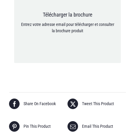
Je consens à ce que mes données personnelles
Télécharger la brochure
soient enregistrées conformément à la politique de
Entrez votre adresse email pour télécharger et consulter
confidentialité.
la brochure produit
[anr_nocaptcha g-recaptcha-response]
Share On Facebook
Tweet This Product
Pin This Product
Email This Product