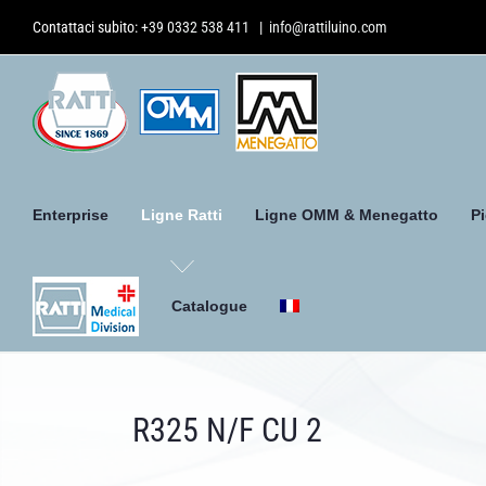
Skip
Contattaci subito:
+39 0332 538 411
|
info@rattiluino.com
to
content
Enterprise
Ligne Ratti
Ligne OMM & Menegatto
P
Catalogue
R325 N/F CU 2