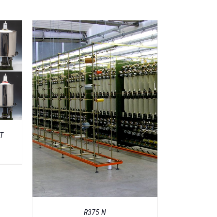
NT
R375 N