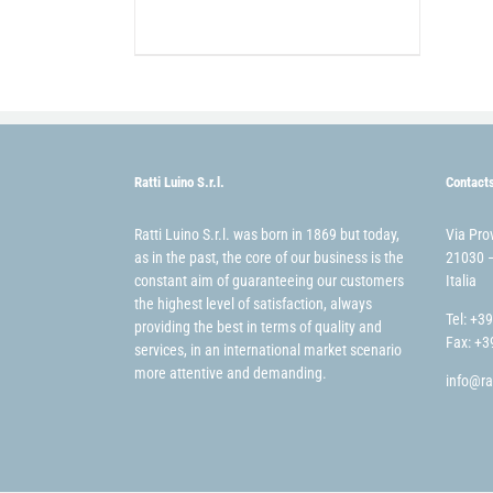
Ratti Luino S.r.l.
Contact
Ratti Luino S.r.l. was born in 1869 but today,
Via Pro
as in the past, the core of our business is the
21030 –
constant aim of guaranteeing our customers
Italia
the highest level of satisfaction, always
Tel: +3
providing the best in terms of quality and
Fax: +3
services, in an international market scenario
more attentive and demanding.
info@ra