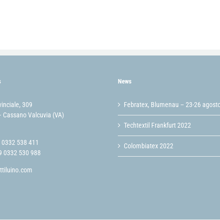
s
News
vinciale, 309
Febratex, Blumenau – 23-26 agost
 Cassano Valcuvia (VA)
Techtextil Frankfurt 2022
9 0332 538 411
Colombiatex 2022
9 0332 530 988
ttiluino.com