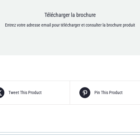
Télécharger la brochure
 mes données personnelles soient enregistrées conformément à la politique de co
[anr_nocaptcha g-recaptcha-response]
Entrez votre adresse email pour télécharger et consulter la brochure produit
Tweet This Product
Pin This Product