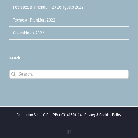
Febratex, Blumenau – 23-26 agosto 2022
Techtextil Frankfurt 2022
Colombiatex 2022
Search
Search
for:
Ratti Luino S.r.l. | C.F. – P.IVA 03141620124 |
Privacy & Cookies Policy
LinkedIn