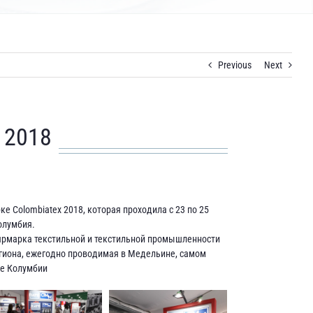
Previous
Next
 2018
арке Colombiatex 2018, которая проходила с 23 по 25
олумбия.
 ярмарка текстильной и текстильной промышленности
гиона, ежегодно проводимая в Медельине, самом
ве Колумбии