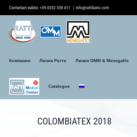
Skip
Contattaci subito:
+39 0332 538 411
|
info@rattiluino.com
to
content
Компания
Линия Ратти
Линия ОММ & Menegatto
Catalogue
COLOMBIATEX 2018