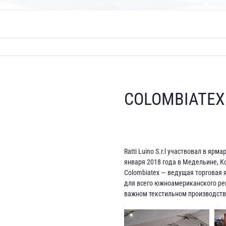
COLOMBIATEX
Ratti Luino S.r.l участвовал в ярм
января 2018 года в Медельине, К
Colombiatex — ведущая торговая
для всего южноамериканского ре
важном текстильном производст