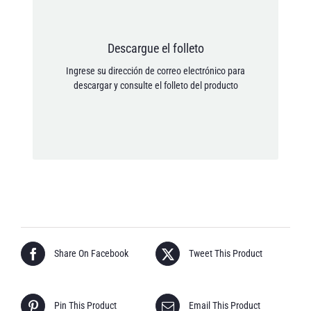
Doy mi consentimiento para que mis datos
Descargue el folleto
personales se guarden de acuerdo con la Política de
Ingrese su dirección de correo electrónico para
privacidad.
descargar y consulte el folleto del producto
[anr_nocaptcha g-recaptcha-response]
Share On Facebook
Tweet This Product
Pin This Product
Email This Product