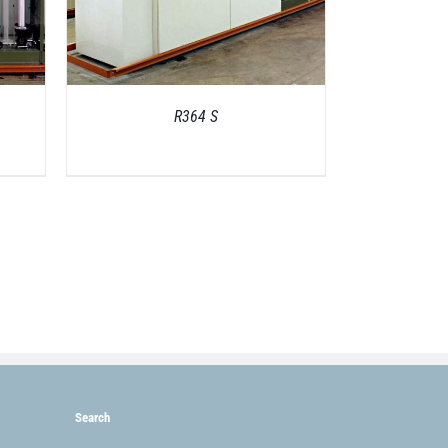
R364 S
Search