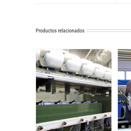
Productos relacionados
DETAILS
ILS