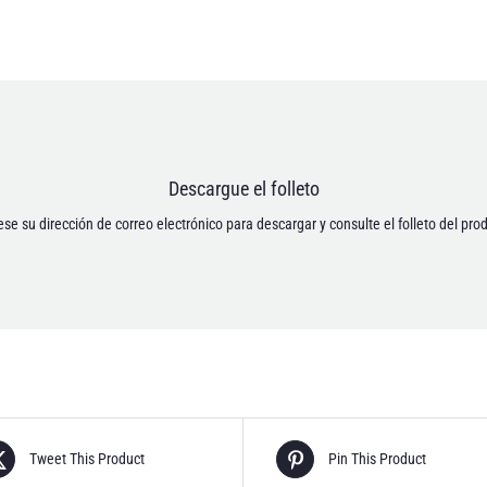
Dirección de correo electrónico *
Descargue el folleto
miento para que mis datos personales se guarden de acuerdo con la Política de p
[anr_nocaptcha g-recaptcha-response]
ese su dirección de correo electrónico para descargar y consulte el folleto del pro
Tweet This Product
Pin This Product