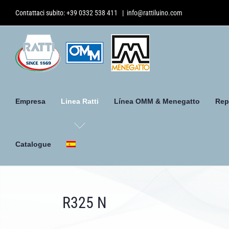
Skip
Contattaci subito:
+39 0332 538 411
|
info@rattiluino.com
to
content
Empresa
Linea Ratti
Línea OMM & Menegatto
Rep
Catalogue
R325 N