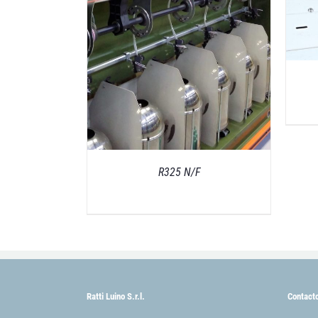
R325 N/F
Ratti Luino S.r.l.
Contact