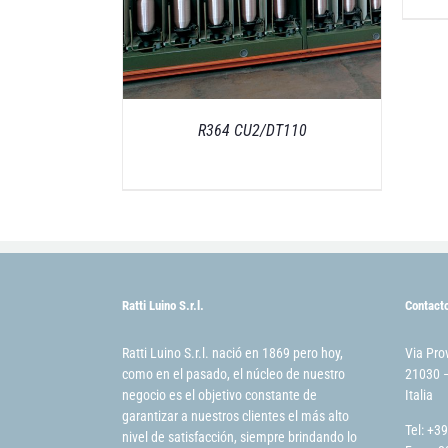
R364 CU2/DT110
Ratti Luino S.r.l.
Contact
Ratti Luino S.r.l. nació en 1869 pero hoy,
Via Pro
como en el pasado, el núcleo de nuestro
21030 –
negocio es el objetivo constante de
Italia
garantizar a nuestros clientes el más alto
Tel: +3
nivel de satisfacción, siempre brindando lo