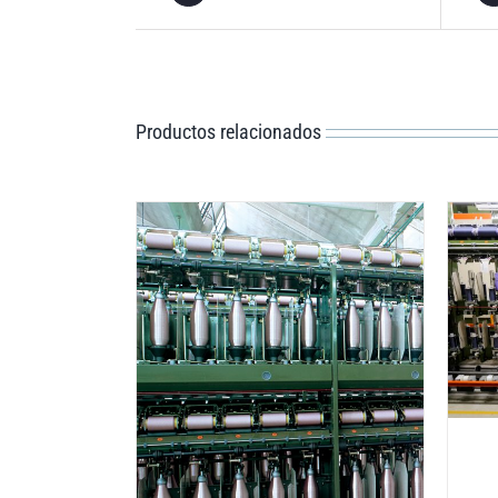
Productos relacionados
DETAILS
ILS