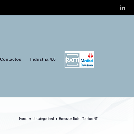
Link
Contactos
Industria 4.0
Home
Uncategorized
Husos de Doble Torsión NT