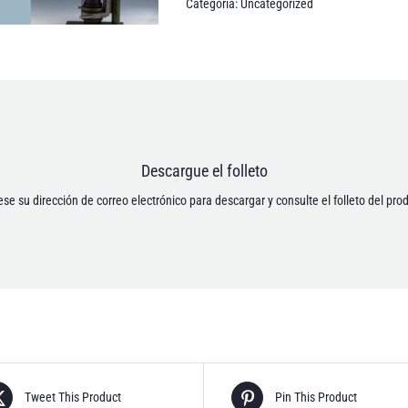
Categoría:
Uncategorized
Dirección de correo electrónico *
Descargue el folleto
miento para que mis datos personales se guarden de acuerdo con la Política de p
[anr_nocaptcha g-recaptcha-response]
ese su dirección de correo electrónico para descargar y consulte el folleto del pro
Tweet This Product
Pin This Product