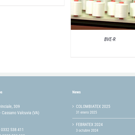
BVE-R
os
News
vinciale, 309
COLOMBIATEX 2025
 Cassano Valcuvia (VA)
31 enero 2025
FEBRATEX 2024
9 0332 538 411
3 octubre 2024