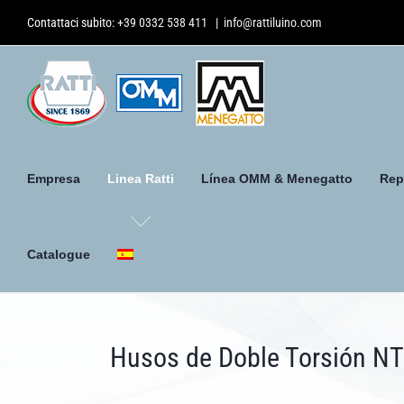
Skip
Contattaci subito:
+39 0332 538 411
|
info@rattiluino.com
to
content
Empresa
Linea Ratti
Línea OMM & Menegatto
Rep
Catalogue
Husos de Doble Torsión NT