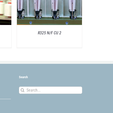
R325 N/F CU 2
Search
Search
for: