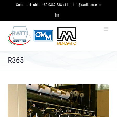
Skip
Contattaci subito:
+39 0332 538 411
|
info@rattiluino.com
to
content
LinkedIn
R365