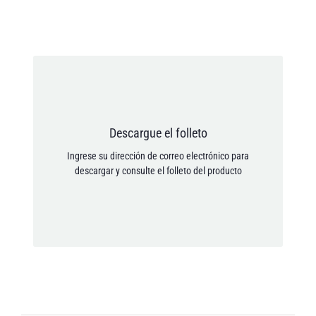
Dirección de correo electrónico *
Doy mi consentimiento para que mis datos
Descargue el folleto
personales se guarden de acuerdo con la Política de
Ingrese su dirección de correo electrónico para
privacidad.
descargar y consulte el folleto del producto
[anr_nocaptcha g-recaptcha-response]