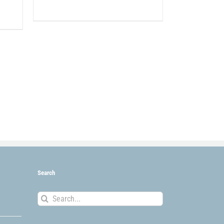
Search
Search
for: