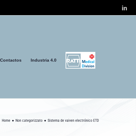
Link
Contactos
Industria 4.0
Home
Non categorizzato
Sistema de vaiven electrónico ETD