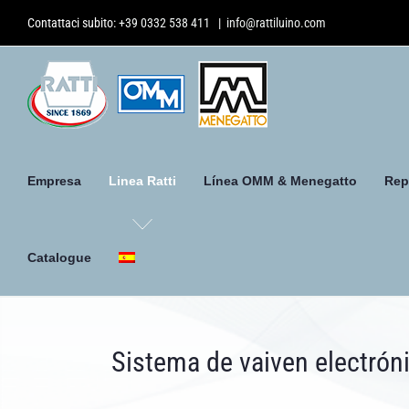
Skip
Contattaci subito:
+39 0332 538 411
|
info@rattiluino.com
to
content
Empresa
Linea Ratti
Línea OMM & Menegatto
Rep
Catalogue
Sistema de vaiven electrón