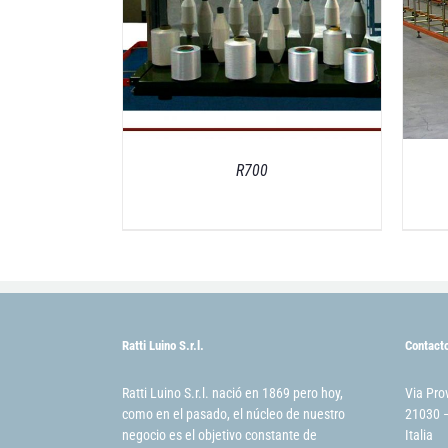
R700
Ratti Luino S.r.l.
Contact
Ratti Luino S.r.l. nació en 1869 pero hoy,
Via Pro
como en el pasado, el núcleo de nuestro
21030 –
negocio es el objetivo constante de
Italia