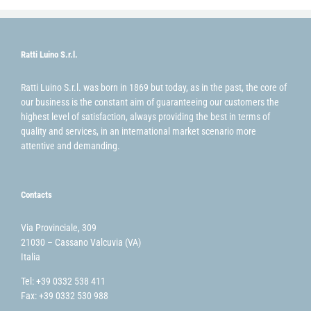
Ratti Luino S.r.l.
Ratti Luino S.r.l. was born in 1869 but today, as in the past, the core of
our business is the constant aim of guaranteeing our customers the
highest level of satisfaction, always providing the best in terms of
quality and services, in an international market scenario more
attentive and demanding.
Contacts
Via Provinciale, 309
21030 – Cassano Valcuvia (VA)
Italia
Tel: +39 0332 538 411
Fax: +39 0332 530 988