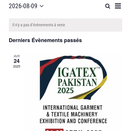
Naviga
2026-08-09
Recherche
Mois
Recherche
de
Sélectionnez
et
vues
Calendrier
une
navigation
Il n’y a pas d’évènements à venir.
Évène
date.
de
de
Évènements
Derniers Évènements passés
vues
Évènements
AVR
24
2025