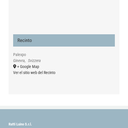
Recinto
Palexpo
Ginevra
,
Svizzera
+ Google Map
Ver el sitio web del Recinto
Ratti Luino S.r.l.