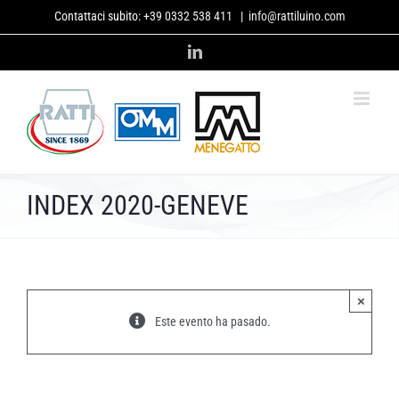
Skip
Contattaci subito:
+39 0332 538 411
|
info@rattiluino.com
to
content
LinkedIn
INDEX 2020-GENEVE
×
Este evento ha pasado.