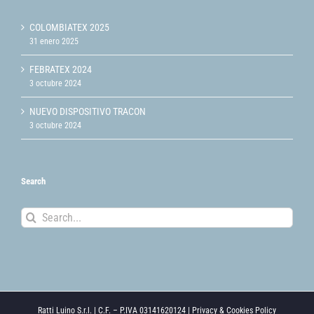
COLOMBIATEX 2025
31 enero 2025
FEBRATEX 2024
3 octubre 2024
NUEVO DISPOSITIVO TRACON
3 octubre 2024
Search
Search
for:
Ratti Luino S.r.l. | C.F. – P.IVA 03141620124 |
Privacy & Cookies Policy